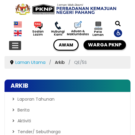
Aduan &
Soalan
Hubungi
Peta
Maklumbalas
Lazim
Kami
Laman
WARGA PKNP
AWAM
Laman Utama
Arkib
QE/5S
ARKIB
Laporan Tahunan
Berita
Aktiviti
Tender/ Sebutharga