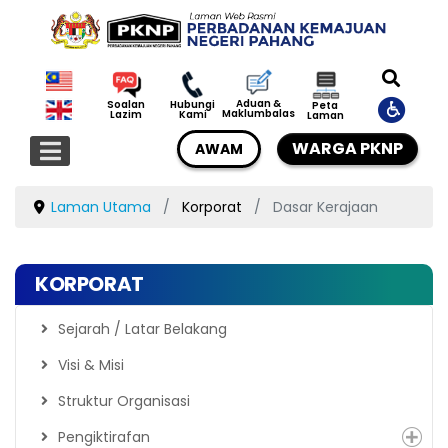
Aduan &
Soalan
Hubungi
Peta
Maklumbalas
Lazim
Kami
Laman
WARGA PKNP
AWAM
Laman Utama
Korporat
Dasar Kerajaan
KORPORAT
Sejarah / Latar Belakang
Visi & Misi
Struktur Organisasi
Pengiktirafan