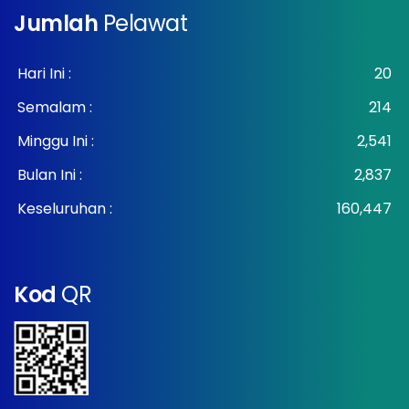
Jumlah
Pelawat
Hari Ini :
20
Semalam :
214
Minggu Ini :
2,541
Bulan Ini :
2,837
Keseluruhan :
160,447
Kod
QR