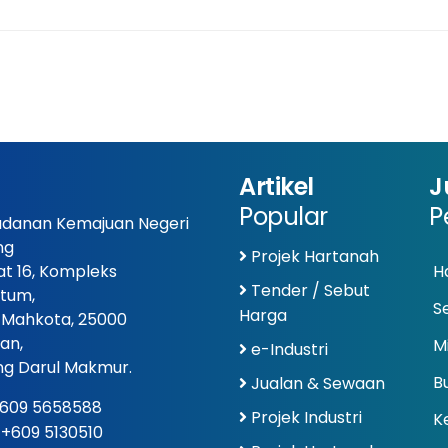
Artikel
J
Popular
P
danan Kemajuan Negeri
ng
Projek Hartanah
at 16, Kompleks
Ha
Tender / Sebut
tum,
S
Harga
 Mahkota, 25000
an,
Mi
e-Industri
g Darul Makmur.
Bu
Jualan & Sewaan
609 5658588
Projek Industri
K
: +609 5130510