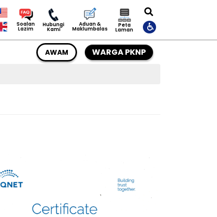
Aduan &
Soalan
Hubungi
Peta
Maklumbalas
Lazim
Kami
Laman
WARGA PKNP
AWAM