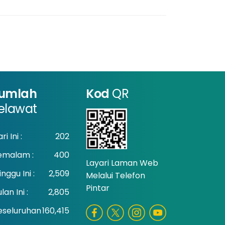
umlah
Kod
QR
elawat
ri Ini :
202
emalam :
400
Layari Laman Web
nggu Ini :
2,509
Melalui Telefon
Pintar
lan Ini :
2,805
eseluruhan
160,415