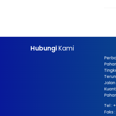
Hubungi
Kami
Perba
Paha
Tingk
Terun
Jalan
Kuant
Pahan
Tel :
+
Faks 