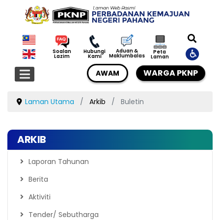
Aduan &
Soalan
Hubungi
Peta
Maklumbalas
Lazim
Kami
Laman
WARGA PKNP
AWAM
Laman Utama
Arkib
Buletin
ARKIB
Laporan Tahunan
Berita
Aktiviti
Tender/ Sebutharga