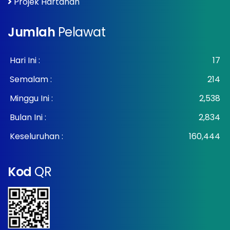
Projek Hartanah
Jumlah
Pelawat
Hari Ini :
17
Semalam :
214
Minggu Ini :
2,538
Bulan Ini :
2,834
Keseluruhan :
160,444
Kod
QR