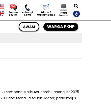
Aduan &
Soalan
Hubungi
Peta
Maklumbalas
Lazim
Kami
Laman
WARGA PKNP
AWAM
C) sempena Majlis Anugerah Pahang 1st 2025.
H Dato’ Mohd Faizal bin Jaafar, pada majlis