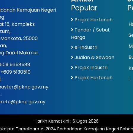
Popular
P
danan Kemajuan Negeri
ng
Projek Hartanah
at 16, Kompleks
Ha
Tender / Sebut
tum,
S
Harga
 Mahkota, 25000
an,
Mi
e-Industri
g Darul Makmur.
Bu
Jualan & Sewaan
609 5658588
Projek Industri
K
: +609 5130510
Projek Hartanah
:
 :
aster@pknp.gov.my
:
orate@pknp.gov.my
Tarikh Kemaskini :
6 Ogos 2026
akcipta Terpelihara @ 2024 Perbadanan Kemajuan Negeri Pahan