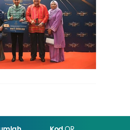
umlah
Kod
QR