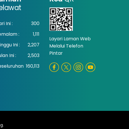
elawat
ri Ini :
300
emalam :
1,111
Layari Laman Web
nggu Ini :
2,207
Melalui Telefon
Pintar
lan Ini :
2,503
eseluruhan
160,113
g.