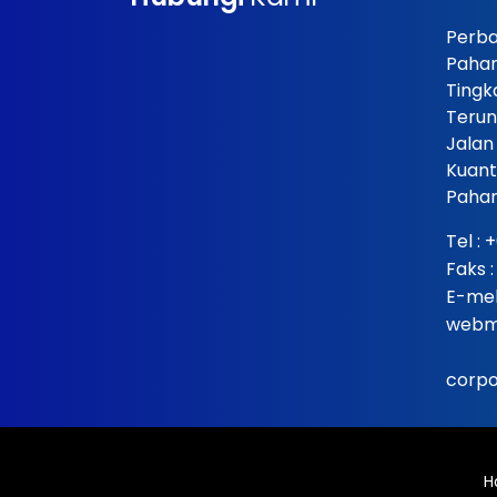
Perba
Paha
Tingk
Terun
Jalan
Kuant
Pahan
Tel :
+
Faks 
E-mel
webm
corp
H