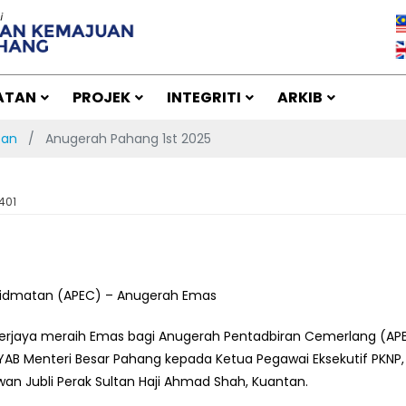
ATAN
PROJEK
INTEGRITI
ARKIB
fan
Anugerah Pahang 1st 2025
401
hidmatan (APEC) – Anugerah Emas
rjaya meraih Emas bagi Anugerah Pentadbiran Cemerlang (APE
YAB Menteri Besar Pahang kepada Ketua Pegawai Eksekutif PKNP, Y
an Jubli Perak Sultan Haji Ahmad Shah, Kuantan.