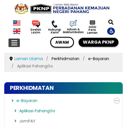
Aduan &
Soalan
Hubungi
Peta
Maklumbalas
Lazim
Kami
Laman
WARGA PKNP
AWAM
Laman Utama
Perkhidmatan
e-Bayaran
Aplikasi PahangGo
PERKHIDMATAN
e-Bayaran
Aplikasi PahangGo
JomPAY