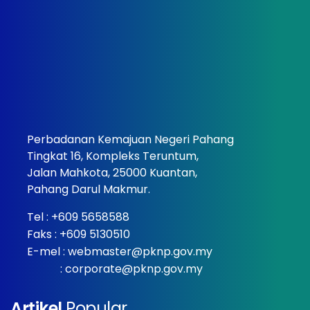
Perbadanan Kemajuan Negeri Pahang
Tingkat 16, Kompleks Teruntum,
Jalan Mahkota, 25000 Kuantan,
Pahang Darul Makmur.
Tel :
+609 5658588
Faks : +609 5130510
E-mel :
webmaster@pknp.gov.my
:
corporate@pknp.gov.my
Artikel
Popular