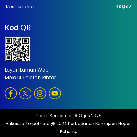
Keseluruhan :
160,512
Kod
QR
Layari Laman Web
Melalui Telefon Pintar
Tarikh Kemaskini :
9 Ogos 2026
Hakcipta Terpelihara @ 2024 Perbadanan Kemajuan Negeri
Pahang.