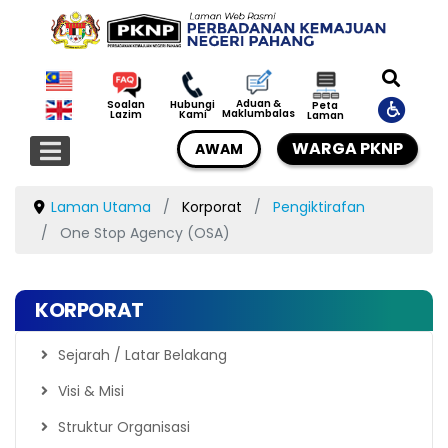
Aduan &
Soalan
Hubungi
Peta
Maklumbalas
Lazim
Kami
Laman
WARGA PKNP
AWAM
Laman Utama
Korporat
Pengiktirafan
One Stop Agency (OSA)
KORPORAT
Sejarah / Latar Belakang
Visi & Misi
Struktur Organisasi