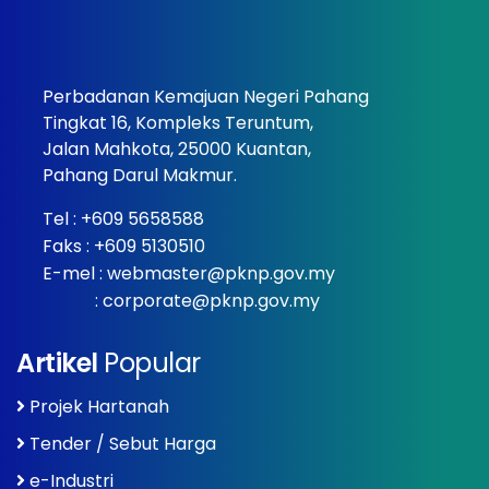
Perbadanan Kemajuan Negeri Pahang
Tingkat 16, Kompleks Teruntum,
Jalan Mahkota, 25000 Kuantan,
Pahang Darul Makmur.
Tel :
+609 5658588
Faks : +609 5130510
E-mel :
webmaster@pknp.gov.my
:
corporate@pknp.gov.my
Artikel
Popular
Projek Hartanah
Tender / Sebut Harga
e-Industri