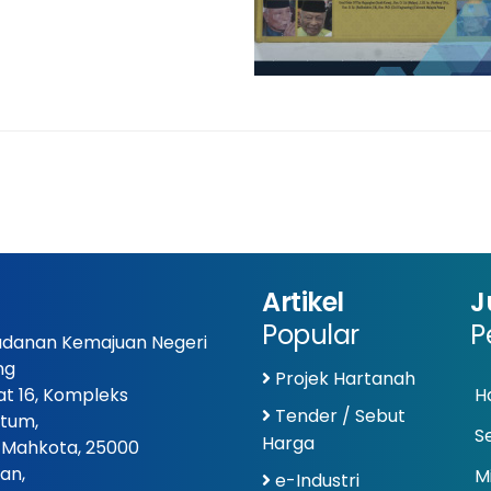
Artikel
J
Popular
P
danan Kemajuan Negeri
ng
Projek Hartanah
at 16, Kompleks
Ha
Tender / Sebut
tum,
S
Harga
 Mahkota, 25000
an,
Mi
e-Industri