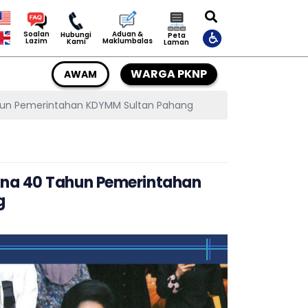
Aduan &
Soalan
Hubungi
Peta
Maklumbalas
Lazim
Kami
Laman
WARGA PKNP
AWAM
hun Pemerintahan KDYMM Sultan Pahang
ena 40 Tahun Pemerintahan
g