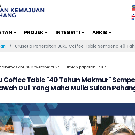
ATAN
PROJEK
INTEGRITI
ARKIB
fan
Urusetia Penerbitan Buku Coffee Table Sempena 40 Ta
r dikemaskini: 08 November 2024
Jumlah paparan: 14104
u Coffee Table "40 Tahun Makmur" Semp
awah Duli Yang Maha Mulia Sultan Pahan