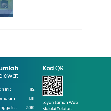
umlah
Kod
QR
elawat
ri Ini :
112
emalam :
1,111
Layari Laman Web
nggu Ini :
2,019
Melalui Telefon