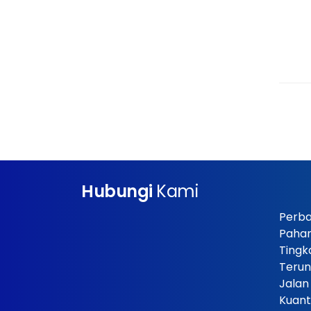
Hubungi
Kami
Perba
Paha
Tingk
Terun
Jalan
Kuant