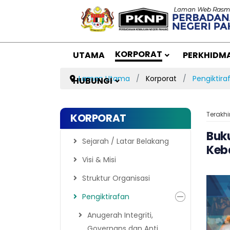
KORPORAT
UTAMA
PERKHIDM
Laman Utama
Korporat
Pengiktira
HUBUNGI
Terakhi
KORPORAT
Buk
Sejarah / Latar Belakang
Keb
Visi & Misi
Struktur Organisasi
Pengiktirafan
Anugerah Integriti,
Governans dan Anti