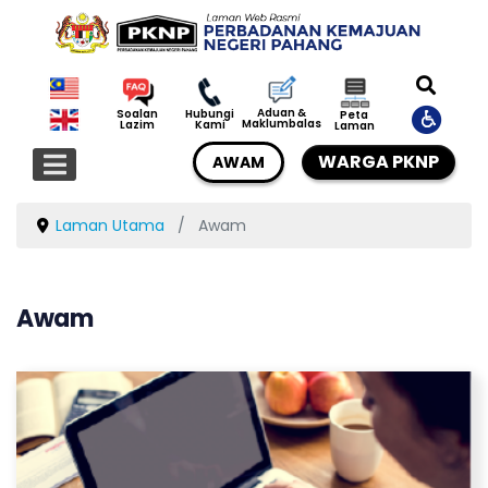
Aduan &
Soalan
Hubungi
Peta
Maklumbalas
Lazim
Kami
Laman
WARGA PKNP
AWAM
Laman Utama
Awam
Awam