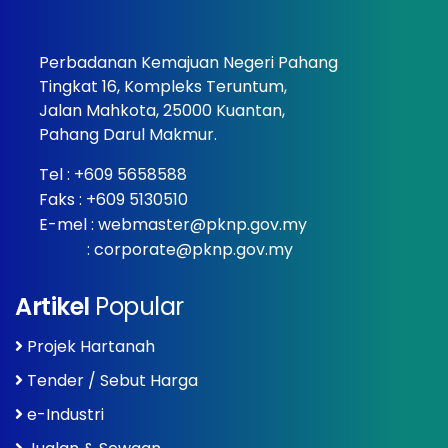
Perbadanan Kemajuan Negeri Pahang
Tingkat 16, Kompleks Teruntum,
Jalan Mahkota, 25000 Kuantan,
Pahang Darul Makmur.
Tel :
+609 5658588
Faks : +609 5130510
E-mel :
webmaster@pknp.gov.my
:
corporate@pknp.gov.my
Artikel
Popular
Projek Hartanah
Tender / Sebut Harga
e-Industri