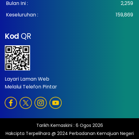
Bulan Ini :
2,259
Keseluruhan :
159,869
Kod
QR
Layari Laman Web
Melalui Telefon Pintar
Tarikh Kemaskini :
6 Ogos 2026
Hakcipta Terpelihara @ 2024 Perbadanan Kemajuan Negeri