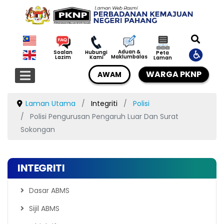
Aduan &
Soalan
Hubungi
Peta
Maklumbalas
Lazim
Kami
Laman
WARGA PKNP
AWAM
Laman Utama
Integriti
Polisi
Polisi Pengurusan Pengaruh Luar Dan Surat
Sokongan
INTEGRITI
Dasar ABMS
Sijil ABMS