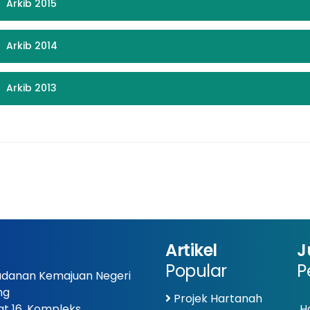
Arkib 2015
Arkib 2014
Arkib 2013
Artikel
J
Popular
P
danan Kemajuan Negeri
ng
Projek Hartanah
at 16, Kompleks
Ha