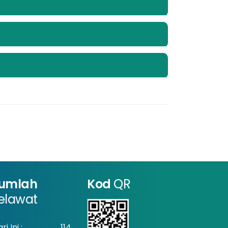
umlah
Kod
QR
elawat
ri Ini :
114