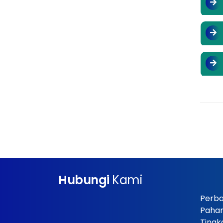
Hubungi
Kami
Perba
Paha
Tingk