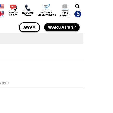
Aduan &
Soalan
Hubungi
Peta
Maklumbalas
Lazim
Kami
Laman
WARGA PKNP
AWAM
2023