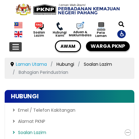
Aduan &
Soalan
Hubungi
Peta
Maklumbalas
Lazim
Kami
Laman
WARGA PKNP
AWAM
Laman Utama
Hubungi
Soalan Lazim
Bahagian Perindustrian
HUBUNGI
Emel / Telefon Kakitangan
Alamat PKNP
Soalan Lazim