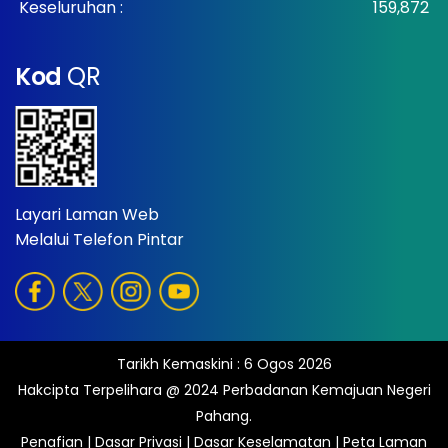
Keseluruhan :
159,872
Kod
QR
Layari Laman Web
Melalui Telefon Pintar
Tarikh Kemaskini :
6 Ogos 2026
Hakcipta Terpelihara @ 2024 Perbadanan Kemajuan Negeri
Pahang.
Penafian
|
Dasar Privasi
|
Dasar Keselamatan
|
Peta Laman