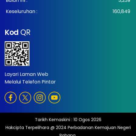
Bulan Ini :
3,239
Keseluruhan :
160,849
Kod
QR
Layari Laman Web
Melalui Telefon Pintar
Tarikh Kemaskini :
10 Ogos 2026
Hakcipta Terpelihara @ 2024 Perbadanan Kemajuan Negeri
Pahang.