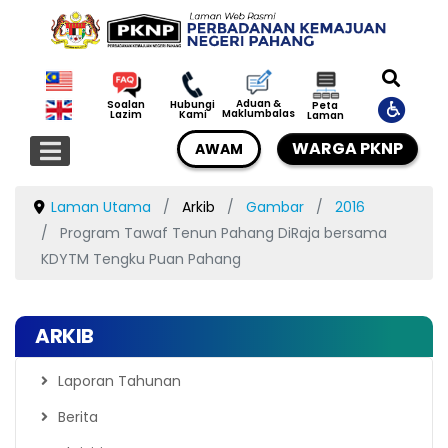
Aduan &
Soalan
Hubungi
Peta
Maklumbalas
Lazim
Kami
Laman
WARGA PKNP
AWAM
Laman Utama
Arkib
Gambar
2016
Program Tawaf Tenun Pahang DiRaja bersama
KDYTM Tengku Puan Pahang
ARKIB
Laporan Tahunan
Berita