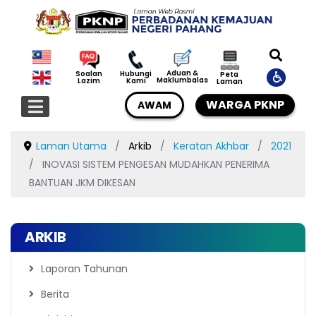
Aduan &
Soalan
Hubungi
Peta
Maklumbalas
Lazim
Kami
Laman
WARGA PKNP
AWAM
Laman Utama
Arkib
Keratan Akhbar
2021
INOVASI SISTEM PENGESAN MUDAHKAN PENERIMA
BANTUAN JKM DIKESAN
ARKIB
Laporan Tahunan
Berita