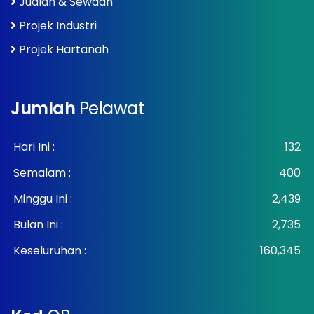
Jualan & Sewaan
Projek Industri
Projek Hartanah
Jumlah
Pelawat
Hari Ini :
132
Semalam :
400
Minggu Ini :
2,439
Bulan Ini :
2,735
Keseluruhan :
160,345