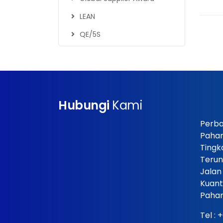
LEAN
QE/5S
Hubungi
Kami
Perba
Paha
Tingk
Terun
Jalan
Kuant
Pahan
Tel :
+