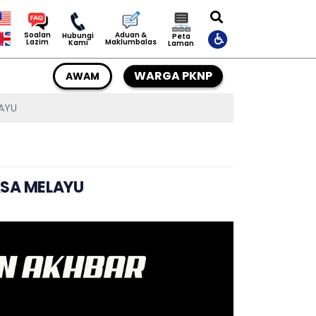
Aduan &
Soalan
Hubungi
Peta
Maklumbalas
Lazim
Kami
Laman
WARGA PKNP
AWAM
AYU
SA MELAYU