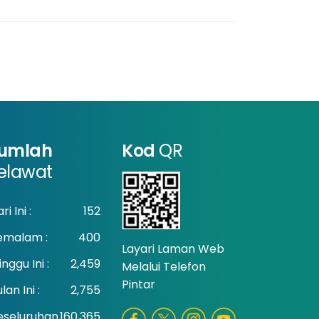
umlah
Kod
QR
elawat
ri Ini :
152
emalam :
400
Layari Laman Web
nggu Ini :
2,459
Melalui Telefon
Pintar
lan Ini :
2,755
eseluruhan
160,365