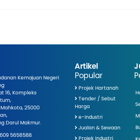
Artikel
J
Popular
P
danan Kemajuan Negeri
ng
Projek Hartanah
at 16, Kompleks
Ha
Tender / Sebut
tum,
S
Harga
 Mahkota, 25000
an,
Mi
e-Industri
g Darul Makmur.
Bu
Jualan & Sewaan
609 5658588
Projek Industri
K