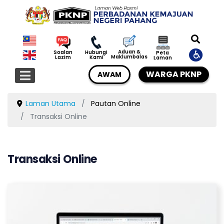
Aduan &
Soalan
Hubungi
Peta
Maklumbalas
Lazim
Kami
Laman
WARGA PKNP
AWAM
Laman Utama
Pautan Online
Transaksi Online
Transaksi Online